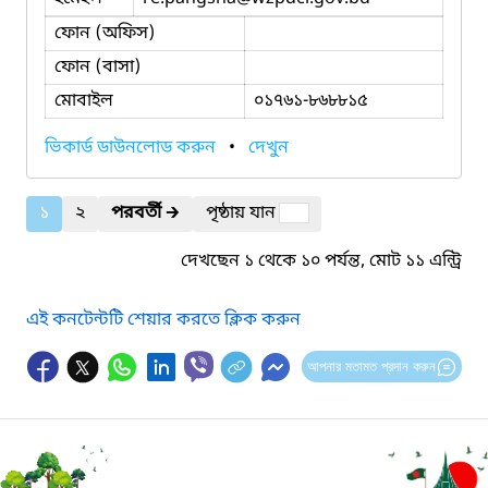
ফোন (অফিস)
ফোন (বাসা)
মোবাইল
০১৭৬১-৮৬৮৮১৫
ভিকার্ড ডাউনলোড করুন
•
দেখুন
১
২
পরবর্তী
🡲
পৃষ্ঠায় যান
দেখছেন ১ থেকে ১০ পর্যন্ত, মোট ১১ এন্ট্রি
এই কনটেন্টটি শেয়ার করতে ক্লিক করুন
আপনার মতামত প্রদান করুন