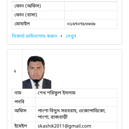
ফোন (অফিস)
ফোন (বাসা)
মোবাইল
০১৬৭০৭৮৩৬৩৮
ভিকার্ড ডাউনলোড করুন
•
দেখুন
২
নাম
শেখ শরিফুল ইসলাম
পদবি
অফিস
পাংশা বিদ্যুৎ সরবরাহ, ওজোপাডিকো,
পাংশা, রাজবাড়ী
ইমেইল
skashik2011
@gmail.com