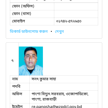
ফোন (অফিস)
ফোন (বাসা)
মোবাইল
০১৭৪২-৫৭২৬৫৩
ভিকার্ড ডাউনলোড করুন
•
দেখুন
৭
নাম
সনৎ কুমার সাহা
পদবি
অফিস
পাংশা বিদ্যুৎ সরবরাহ, ওজোপাডিকো,
পাংশা, রাজবাড়ী
ইমেইল
re.pangsha
@wzpdcl.gov.bd