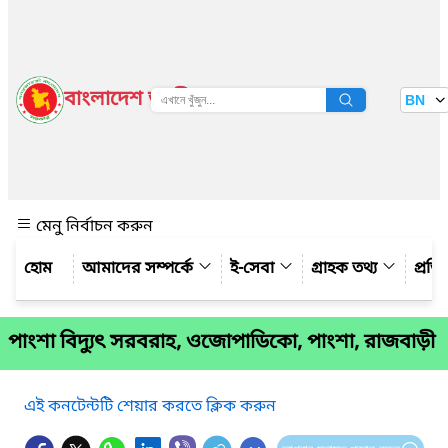
বাংলাদেশ জাতীয় তথ্য বাতায়ন
BN
দেখুন
মেনু নির্বাচন করুন
আমাদের সম্পর্কে
ই-সেবা
গ্রাহক তথ্য
প্রত
পাংশা বিদ্যুৎ সরবরাহ, ওজোপাডিকো, পাংশা, রাজবাড়ী
এই কনটেন্টটি শেয়ার করতে ক্লিক করুন