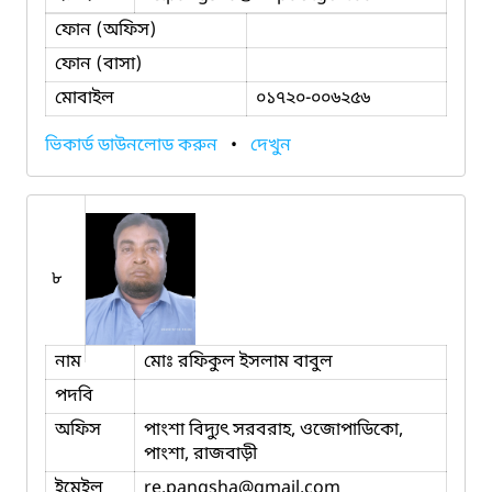
ফোন (অফিস)
ফোন (বাসা)
মোবাইল
০১৭২০-০০৬২৫৬
ভিকার্ড ডাউনলোড করুন
•
দেখুন
৮
নাম
মোঃ রফিকুল ইসলাম বাবুল
পদবি
অফিস
পাংশা বিদ্যুৎ সরবরাহ, ওজোপাডিকো,
পাংশা, রাজবাড়ী
ইমেইল
re.pangsha
@gmail.com