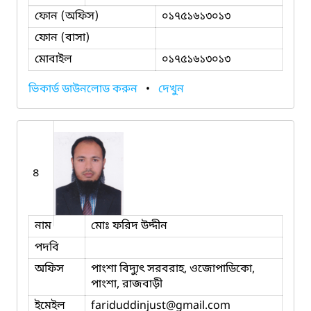
ফোন (অফিস)
০১৭৫১৬১৩০১৩
ফোন (বাসা)
মোবাইল
০১৭৫১৬১৩০১৩
ভিকার্ড ডাউনলোড করুন
•
দেখুন
৪
নাম
মোঃ ফরিদ উদ্দীন
পদবি
অফিস
পাংশা বিদ্যুৎ সরবরাহ, ওজোপাডিকো,
পাংশা, রাজবাড়ী
ইমেইল
fariduddinjust
@gmail.com