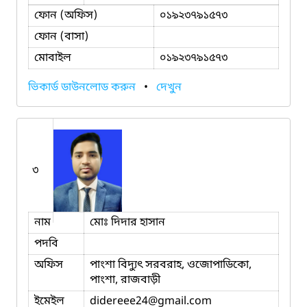
ফোন (অফিস)
০১৯২৩৭৯১৫৭৩
ফোন (বাসা)
মোবাইল
০১৯২৩৭৯১৫৭৩
ভিকার্ড ডাউনলোড করুন
•
দেখুন
৩
নাম
মোঃ দিদার হাসান
পদবি
অফিস
পাংশা বিদ্যুৎ সরবরাহ, ওজোপাডিকো,
পাংশা, রাজবাড়ী
ইমেইল
didereee24
@gmail.com