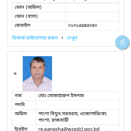
ফোন (অফিস)
ফোন (বাসা)
মোবাইল
০১৭১৫৫৪৫০৪০
ভিকার্ড ডাউনলোড করুন
•
দেখুন
৬
নাম
মোঃ মোজাহারুল ইসলাম
পদবি
অফিস
পাংশা বিদ্যুৎ সরবরাহ, ওজোপাডিকো,
পাংশা, রাজবাড়ী
ইমেইল
re.pangsha
@wzpdcl.gov.bd