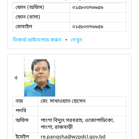
ফোন (অফিস)
০১৫৮০৩৭৬৬৫৬
ফোন (বাসা)
মোবাইল
০১৫৮০৩৭৬৬৫৬
ভিকার্ড ডাউনলোড করুন
•
দেখুন
৫
নাম
মো: সাখাওয়াত হোসেন
পদবি
অফিস
পাংশা বিদ্যুৎ সরবরাহ, ওজোপাডিকো,
পাংশা, রাজবাড়ী
ইমেইল
re.pangsha
@wzpdcl.gov.bd