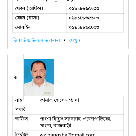
ফোন (অফিস)
০১৯১৮৮৬৫৯৩৩
ফোন (বাসা)
০১৯১৮৮৬৫৯৩৩
মোবাইল
০১৯১৮৮৬৫৯৩৩
ভিকার্ড ডাউনলোড করুন
•
দেখুন
৯
নাম
কামাল হোসেন প্যাদা
পদবি
অফিস
পাংশা বিদ্যুৎ সরবরাহ, ওজোপাডিকো,
পাংশা, রাজবাড়ী
ইমেইল
wz.pangsha
@gmail.com