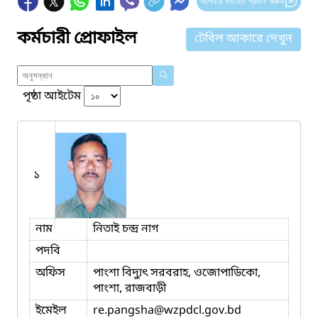
আপনার মতামত প্রদান করুন
কর্মচারী প্রোফাইল
টেবিল আকারে দেখুন
পৃষ্ঠা আইটেম
১
নাম
নিতাই চন্দ্র নাগ
পদবি
অফিস
পাংশা বিদ্যুৎ সরবরাহ, ওজোপাডিকো,
পাংশা, রাজবাড়ী
ইমেইল
re.pangsha
@wzpdcl.gov.bd