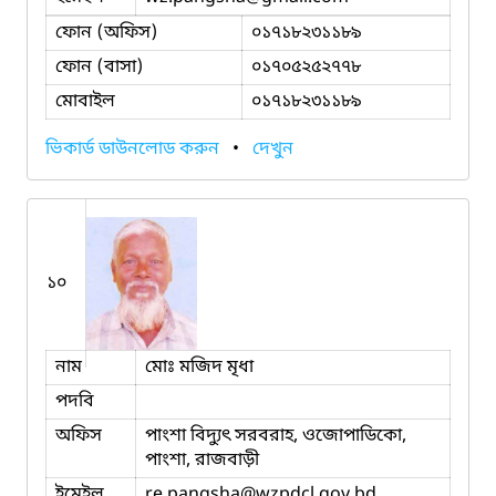
ফোন (অফিস)
০১৭১৮২৩১১৮৯
ফোন (বাসা)
০১৭০৫২৫২৭৭৮
মোবাইল
০১৭১৮২৩১১৮৯
ভিকার্ড ডাউনলোড করুন
•
দেখুন
১০
নাম
মোঃ মজিদ মৃধা
পদবি
অফিস
পাংশা বিদ্যুৎ সরবরাহ, ওজোপাডিকো,
পাংশা, রাজবাড়ী
ইমেইল
re.pangsha
@wzpdcl.gov.bd