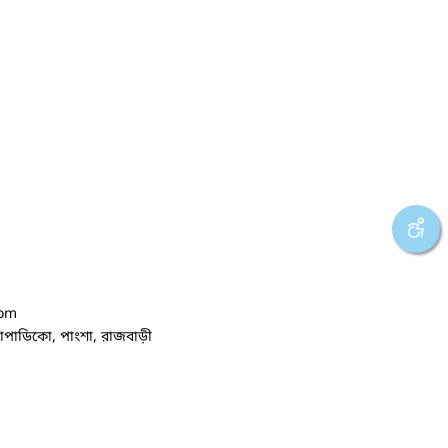
com
জোপাডিকো, পাংশা, রাজবাড়ী