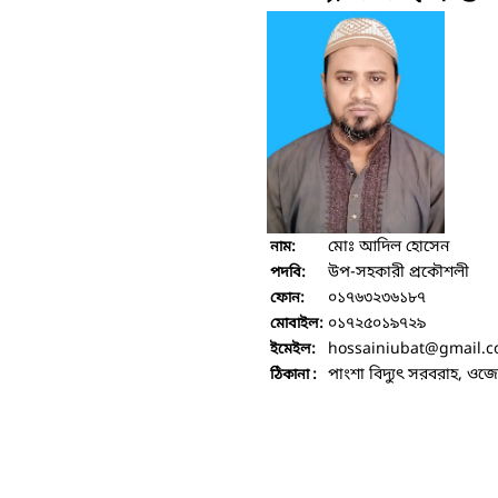
মোঃ আদিল হোসেন
নাম:
উপ-সহকারী প্রকৌশলী
পদবি:
০১৭৬৩২৩৬১৮৭
ফোন:
০১৭২৫০১৯৭২৯
মোবাইল:
hossainiubat
@gmail.
ইমেইল:
পাংশা বিদ্যুৎ সরবরাহ, ও
ঠিকানা :