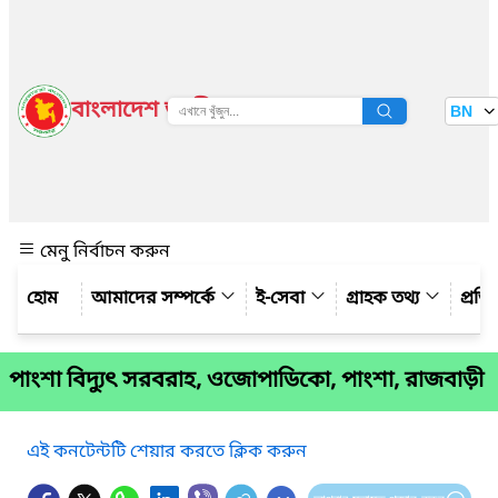
বাংলাদেশ জাতীয় তথ্য বাতায়ন
BN
দেখুন
মেনু নির্বাচন করুন
আমাদের সম্পর্কে
ই-সেবা
গ্রাহক তথ্য
প্রত
পাংশা বিদ্যুৎ সরবরাহ, ওজোপাডিকো, পাংশা, রাজবাড়ী
এই কনটেন্টটি শেয়ার করতে ক্লিক করুন