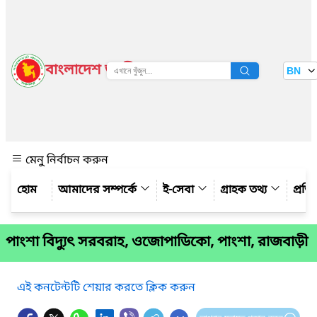
বাংলাদেশ জাতীয় তথ্য বাতায়ন
BN
দেখুন
মেনু নির্বাচন করুন
আমাদের সম্পর্কে
ই-সেবা
গ্রাহক তথ্য
প্রত
পাংশা বিদ্যুৎ সরবরাহ, ওজোপাডিকো, পাংশা, রাজবাড়ী
এই কনটেন্টটি শেয়ার করতে ক্লিক করুন