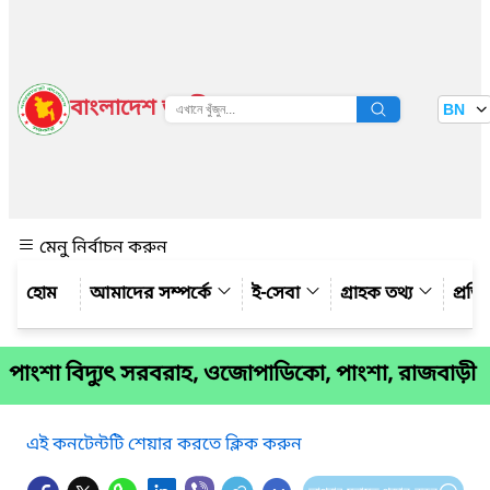
বাংলাদেশ জাতীয় তথ্য বাতায়ন
BN
দেখুন
মেনু নির্বাচন করুন
আমাদের সম্পর্কে
ই-সেবা
গ্রাহক তথ্য
প্রত
পাংশা বিদ্যুৎ সরবরাহ, ওজোপাডিকো, পাংশা, রাজবাড়ী
এই কনটেন্টটি শেয়ার করতে ক্লিক করুন