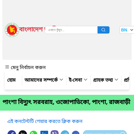
বাংলাদেশ জাতীয় তথ্য বাতায়ন
BN
দেখুন
মেনু নির্বাচন করুন
আমাদের সম্পর্কে
ই-সেবা
গ্রাহক তথ্য
প্রত
পাংশা বিদ্যুৎ সরবরাহ, ওজোপাডিকো, পাংশা, রাজবাড়ী
এই কনটেন্টটি শেয়ার করতে ক্লিক করুন