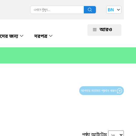
BN
আরও
ীদের জন্য
দরপত্র
আপনার মতামত প্রদান করুন
পৃষ্ঠা আইটেম