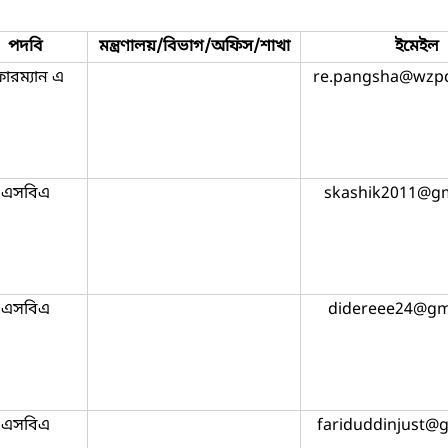
পদবি
মন্ত্রণালয়/বিভাগ/অফিস/শাখা
ইমেইল
োরম্যান এ
re.pangsha@wzpd
এসবিএ
skashik2011@gm
এসবিএ
didereee24@gm
এসবিএ
fariduddinjust@