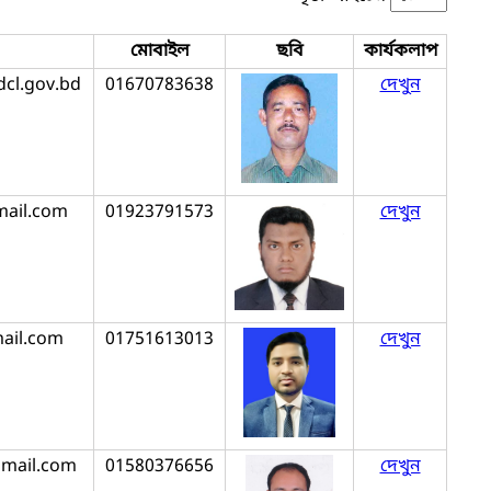
মোবাইল
ছবি
কার্যকলাপ
cl.gov.bd
01670783638
দেখুন
ail.com
01923791573
দেখুন
ail.com
01751613013
দেখুন
gmail.com
01580376656
দেখুন