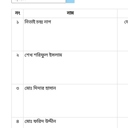
নং
নাম
১
নিতাই চন্দ্র নাগ
ফ
২
শেখ শরিফুল ইসলাম
৩
মোঃ দিদার হাসান
৪
মোঃ ফরিদ উদ্দীন