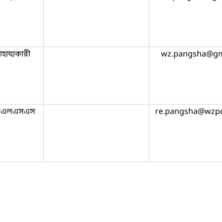
াহায্যকারী
wz.pangsha@gm
মএলএসএস
re.pangsha@wzpd