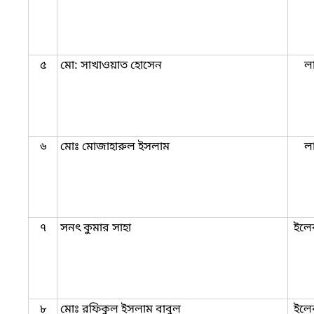
৫
মো: সাখাওয়াত হোসেন
ল
৬
মোঃ মোজাহারুল ইসলাম
লা
৭
সনৎ কুমার সাহা
ইলেক
৮
মোঃ রফিকুল ইসলাম বাবুল
ইলেক