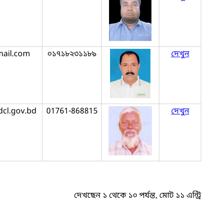
ail.com
০১৭১৮২৩১১৮৯
দেখুন
cl.gov.bd
01761-868815
দেখুন
দেখছেন ১ থেকে ১০ পর্যন্ত, মোট ১১ এন্ট্রি