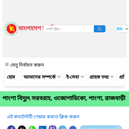
বাংলাদেশ জাতীয় তথ্য বাতায়ন
BN
দেখুন
মেনু নির্বাচন করুন
আমাদের সম্পর্কে
ই-সেবা
গ্রাহক তথ্য
প্রত
পাংশা বিদ্যুৎ সরবরাহ, ওজোপাডিকো, পাংশা, রাজবাড়ী
এই কনটেন্টটি শেয়ার করতে ক্লিক করুন