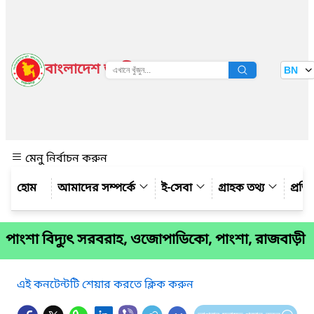
বাংলাদেশ জাতীয় তথ্য বাতায়ন
BN
দেখুন
মেনু নির্বাচন করুন
আমাদের সম্পর্কে
ই-সেবা
গ্রাহক তথ্য
প্রত
পাংশা বিদ্যুৎ সরবরাহ, ওজোপাডিকো, পাংশা, রাজবাড়ী
এই কনটেন্টটি শেয়ার করতে ক্লিক করুন