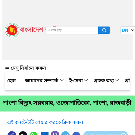
বাংলাদেশ জাতীয় তথ্য বাতায়ন
BN
দেখুন
মেনু নির্বাচন করুন
আমাদের সম্পর্কে
ই-সেবা
গ্রাহক তথ্য
প্রত
পাংশা বিদ্যুৎ সরবরাহ, ওজোপাডিকো, পাংশা, রাজবাড়ী
এই কনটেন্টটি শেয়ার করতে ক্লিক করুন