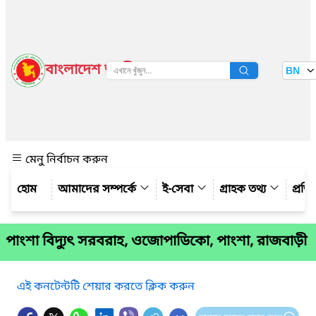
বাংলাদেশ জাতীয় তথ্য বাতায়ন
BN
দেখুন
মেনু নির্বাচন করুন
আমাদের সম্পর্কে
ই-সেবা
গ্রাহক তথ্য
প্রত
পাংশা বিদ্যুৎ সরবরাহ, ওজোপাডিকো, পাংশা, রাজবাড়ী
এই কনটেন্টটি শেয়ার করতে ক্লিক করুন