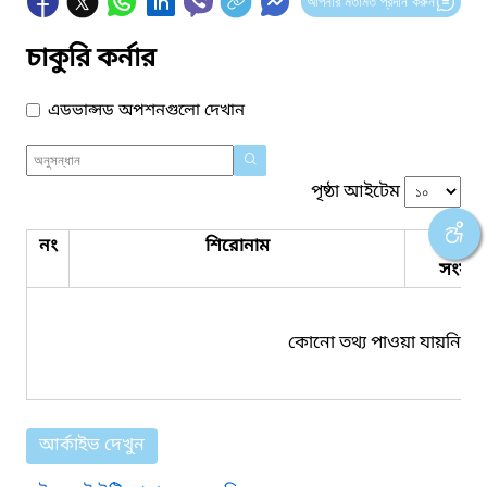
আপনার মতামত প্রদান করুন
চাকুরি কর্নার
এডভান্সড অপশনগুলো দেখান
পৃষ্ঠা আইটেম
নং
শিরোনাম
পিডিএ
সংযুক্ত
কোনো তথ্য পাওয়া যায়নি।
আর্কাইভ দেখুন